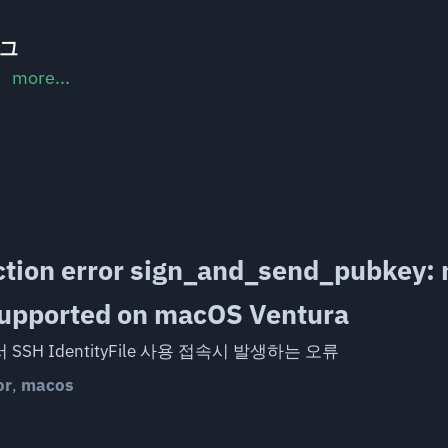
로그
more...
tion error sign_and_send_pubkey: 
supported on macOS Ventura
서 SSH IdentityFile 사용 접속시 발생하는 오류
or
,
macos