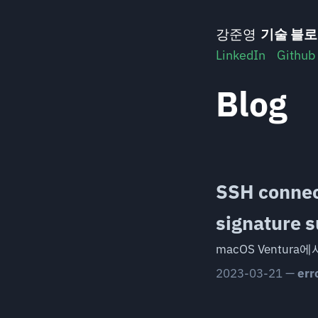
Skip
to
강준영
기술 블
content
LinkedIn
Github
Blog
SSH connec
signature 
macOS Ventura에
2023-03-21
—
err